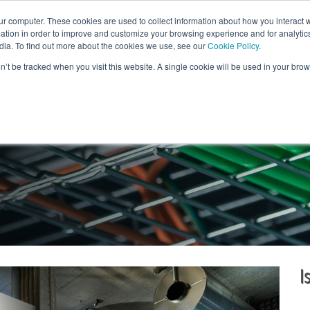
ur computer. These cookies are used to collect information about how you interact w
CONTA
ENGLISH
tion in order to improve and customize your browsing experience and for analytics
dia. To find out more about the cookies we use, see our
Cookie Policy
.
COSA FACCIAMO
PERCHÉ SWISSCOLOCATION
DATA
on’t be tracked when you visit this website. A single cookie will be used in your b
I