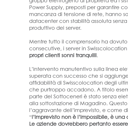
gruppo elettrogeno di proprietà ed i si
Power Supply, preposti per garantire co
mancanza di tensione di rete, hanno sos
datacenter con stabilità assoluta senza
produttivo dei server.
Mentre tutto il comprensorio ha dovuto 
consecutive, i server in Swisscolocatio
propri clienti sonni tranquilli
.
L’intervento manutentivo sulla linea el
superata con successo che si aggiunge al
affidabilità di Swisscolocation degli ul
che purtroppo accadono. A titolo esempl
parte del Sottoceneri è stato senza elet
alla sottostazione di Magadino. Questo
l’aggravante dell’imprevisto, e come d
“
l’imprevisto non è l’impossibile, è un
Le aziende dovrebbero pertanto essere c