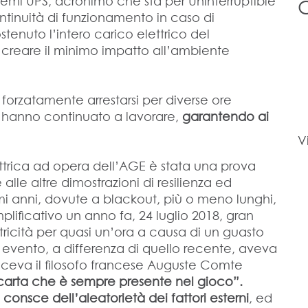
stemi UPS, acronimo che sta per Uninterruptible
ntinuità di funzionamento in caso di
tenuto l’intero carico elettrico del
 creare il minimo impatto all’ambiente
forzatamente arrestarsi per diverse ore
n hanno continuato a lavorare,
garantendo ai
V
ettrica ad opera dell’AGE è stata una prova
le altre dimostrazioni di resilienza ed
timi anni, dovute a blackout, più o meno lunghi,
ificativo un anno fa, 24 luglio 2018, gran
tricità per quasi un’ora a causa di un guasto
 evento, a differenza di quello recente, aveva
iceva il filosofo francese Auguste Comte
a carta che è sempre presente nel gioco”.
onsce dell’aleatorietà dei fattori esterni
, ed