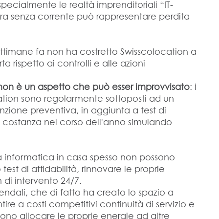
ecialmente le realtà imprenditoriali “IT-
ora senza corrente può rappresentare perdita
ettimane fa non ha costretto Swisscolocation a
a rispetto ai controlli e alle azioni
T non è un aspetto che può esser improvvisato
: i
cation sono regolarmente sottoposti ad un
zione preventiva, in aggiunta a test di
 costanza nel corso dell'anno simulando
ra informatica in casa spesso non possono
est di affidabilità, rinnovare le proprie
 di intervento 24/7.
iendali, che di fatto ha creato lo spazio a
ire a costi competitivi continuità di servizio e
scono allocare le proprie energie ad altre