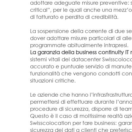
adottare adeguate misure preventive: sp
critical”, per le quali anche una mezz’
di fatturato e perdita di credibilità.
La sospensione della corrente di due s
dover adottare misure particolari di allert
programmate abitualmente intrapresi.
La garanzia della business continuity I
sistemi vitali del datacenter Swisscolo
accurato e puntuale servizio di manuten
funzionalità che vengono condotti con
situazioni critiche.
Le aziende che hanno l’infrasfrastruttu
permettersi di effettuare durante l’anno t
procedure di sicurezza, disporre di team
Questo è il caso di moltissime realtà az
Swisscolocation per fare business: garant
sicurezza dei dati a clienti che preferi