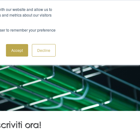
ith our website and allow us to
+41 91 612 22 55
QUOTAZIONE
TTI
 and metrics about our visitors
 CENTER IN OUTSOURCING
SOLUZIONI
BLOG
rowser to remember your preference
Accept
Decline
scriviti ora!