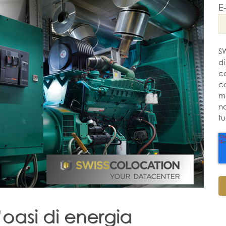
E
S
di
co
c
ma
n
tu
’oasi di energia